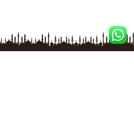
İLETİŞİM BİLGİLERİ
Baksan Sanayi Sitesi No:41/2 ESKİŞEHİR
Tel
:
0 535 863 09 22
GSM
:
0 535 863 09 22
E-posta
: ilksermobilya@gmail.com
ÜRÜNLER
Özel İmalat Üretim Pencere