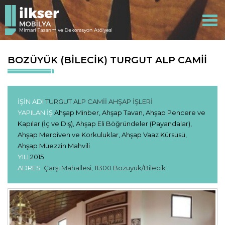
Togg
navi
BOZÜYÜK (BİLECİK) TURGUT ALP CAMİİ
İŞİN ADI
TURGUT ALP CAMİİ AHŞAP İŞLERİ
YAPILAN İŞ
Ahşap Minber, Ahşap Tavan, Ahşap Pencere ve
Kapılar (İç ve Dış), Ahşap Eli Böğründeler (Payandalar),
Ahşap Merdiven ve Korkuluklar, Ahşap Vaaz Kürsüsü,
Ahşap Müezzin Mahvili
YILI
2015
ADRES
Çarşı Mahallesi, 11300 Bozüyük/Bilecik