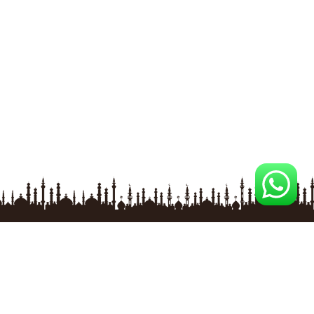
İLETİŞİM BİLGİLERİ
Baksan Sanayi Sitesi No:41/2 ESKİŞEHİR
Tel
:
0 535 863 09 22