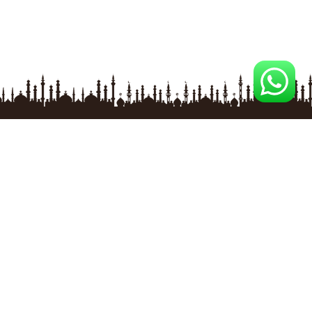
İLETİŞİM BİLGİLERİ
Baksan Sanayi Sitesi No:41/2 ESKİŞEHİR
Tel
:
0 535 863 09 22
GSM
:
0 535 863 09 22
E-posta
: ilksermobilya@gmail.com
ÜRÜNLER
Özel İmalat Üretim Pencere